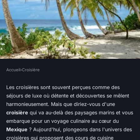
Accueil
›
Croisière
CROISIÈRE
Est-il possible de participer à
Les croisières sont souvent perçues comme des
séjours de luxe où détente et découvertes se mêlent
une croisière qui inclut des
harmonieusement. Mais que diriez-vous d'une
cours de cuisine mexicaine au
croisière
qui va au-delà des paysages marins et vous
Mexique?
embarque pour un voyage culinaire au cœur du
Mexique
? Aujourd'hui, plongeons dans l'univers des
Noah
•
4 juillet 2024
•
5 min de lecture
croisières qui proposent des cours de cuisine