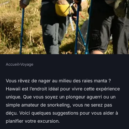
Accueil
›
Voyage
VOYAGE
Où pratiquer le snorkeling au
Vous rêvez de nager au milieu des raies manta ?
Hawaii est l’endroit idéal pour vivre cette expérience
milieu des raies manta à
unique. Que vous soyez un plongeur aguerri ou un
Hawaii ?
simple amateur de snorkeling, vous ne serez pas
déçu. Voici quelques suggestions pour vous aider à
Noah
•
9 octobre 2024
•
6 min de lecture
planifier votre excursion.