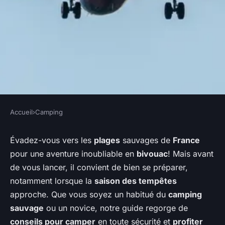
Accueil
›
Camping
CAMPING
Quels sont les conseils pour
Évadez-vous vers les
plages
sauvages de
France
pour une aventure inoubliable en
bivouac
! Mais avant
camper en bord de mer durant
de vous lancer, il convient de bien se préparer,
la saison des tempêtes?
notamment lorsque la
saison des tempêtes
approche. Que vous soyez un habitué du
camping
Noah
•
4 juillet 2024
•
5 min de lecture
sauvage
ou un novice, notre guide regorge de
conseils pour camper
en toute sécurité et
profiter