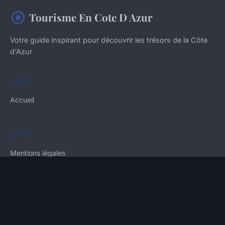
Tourisme En Cote D Azur
Votre guide inspirant pour découvrir les trésors de la Côte
d'Azur
LIENS
Accueil
LÉGAL
Mentions légales
Contact
© 2026 Tourisme En Cote D Azur. Tous droits réservés.