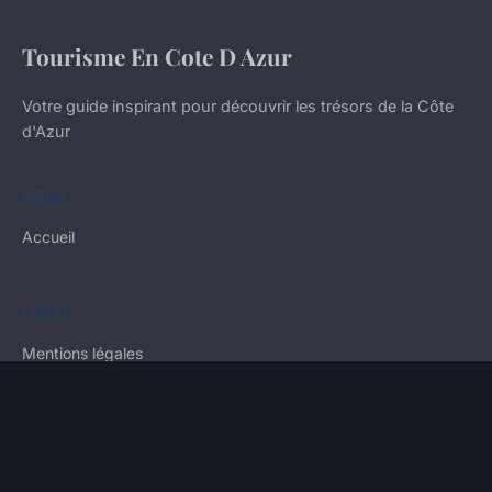
Tourisme En Cote D Azur
Votre guide inspirant pour découvrir les trésors de la Côte
d'Azur
LIENS
Accueil
LÉGAL
Mentions légales
Contact
© 2026 Tourisme En Cote D Azur. Tous droits réservés.