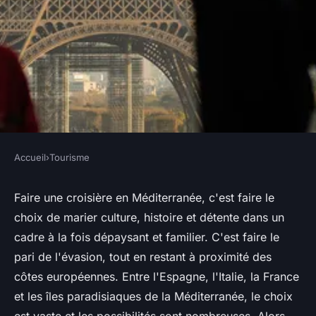
Accueil
›
Tourisme
TOURISME
Quels sont les meilleurs
Faire une croisière en Méditerranée, c'est faire le
choix de marier culture, histoire et détente dans un
itinéraires pour une croisière
cadre à la fois dépaysant et familier. C'est faire le
en Méditerranée ?
pari de l'évasion, tout en restant à proximité des
côtes européennes. Entre l'Espagne, l'Italie, la France
Noah
•
4 juillet 2024
•
7 min de lecture
et les îles paradisiaques de la Méditerranée, le choix