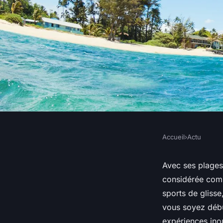
Accueil
›
Actu
ACTU
Quels sont les meill
Avec ses plages 
considérée co
faire du kitesurf à 
sports de glisse
vous soyez débu
expériences inou