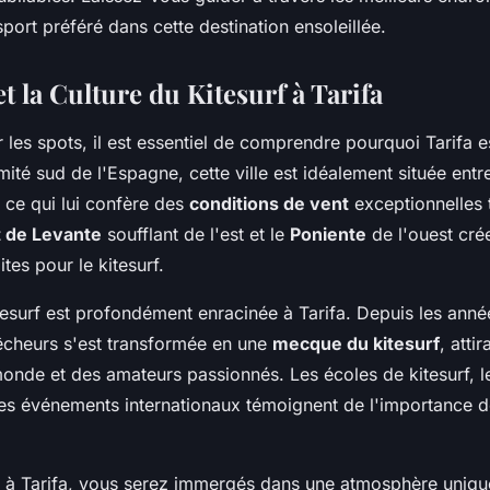
sport préféré dans cette destination ensoleillée.
et la Culture du Kitesurf à Tarifa
 les spots, il est essentiel de comprendre pourquoi Tarifa es
mité sud de l'Espagne, cette ville est idéalement située entre
 ce qui lui confère des
conditions de vent
exceptionnelles 
 de Levante
soufflant de l'est et le
Poniente
de l'ouest cré
tes pour le kitesurf.
tesurf est profondément enracinée à Tarifa. Depuis les anné
pêcheurs s'est transformée en une
mecque du kitesurf
, atti
nde et des amateurs passionnés. Les écoles de kitesurf, l
 les événements internationaux témoignent de l'importance 
 à Tarifa, vous serez immergés dans une atmosphère unique