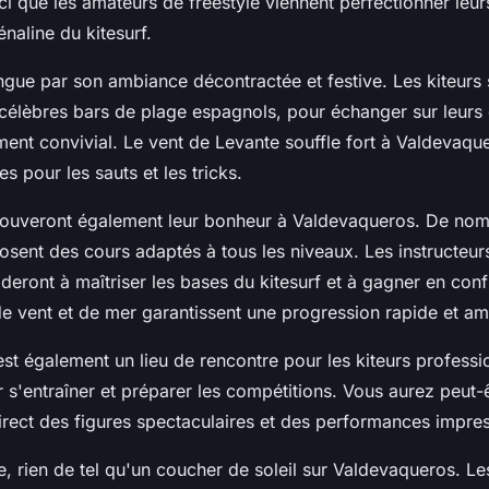
ci que les amateurs de freestyle viennent perfectionner leurs
énaline du kitesurf.
ngue par son ambiance décontractée et festive. Les kiteurs 
 célèbres bars de plage espagnols, pour échanger sur leurs 
ent convivial. Le vent de Levante souffle fort à Valdevaqu
s pour les sauts et les tricks.
rouveront également leur bonheur à Valdevaqueros. De no
osent des cours adaptés à tous les niveaux. Les instructeur
ideront à maîtriser les bases du kitesurf et à gagner en conf
de vent et de mer garantissent une progression rapide et a
t également un lieu de rencontre pour les kiteurs professio
r s'entraîner et préparer les compétitions. Vous aurez peut-
irect des figures spectaculaires et des performances impre
e, rien de tel qu'un coucher de soleil sur Valdevaqueros. Le