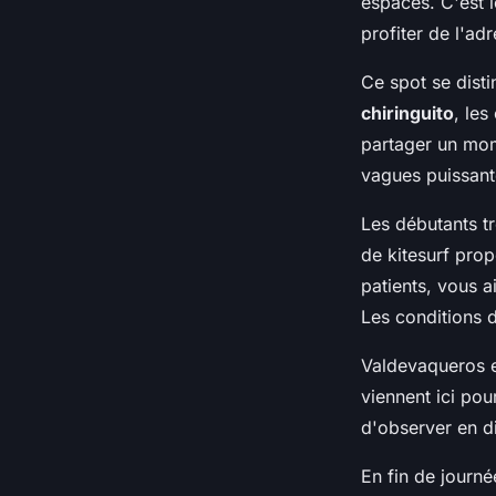
espaces. C'est i
profiter de l'adr
Ce spot se disti
chiringuito
, les
partager un mom
vagues puissante
Les débutants t
de kitesurf prop
patients, vous a
Les conditions 
Valdevaqueros es
viennent ici pou
d'observer en d
En fin de journé