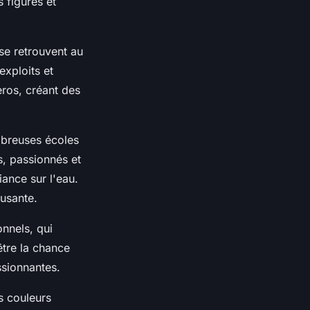
 figures et
se retrouvent au
exploits et
eros, créant des
mbreuses écoles
s, passionnés et
iance sur l'eau.
musante.
nnels, qui
être la chance
ssionnantes.
s couleurs