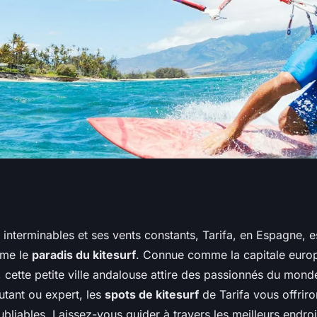
eurs spots pour
interminables et ses vents constants, Tarifa, en Espagne, e
mme le
paradis du kitesurf
. Connue comme la capitale euro
Tarifa, Espagne?
, cette petite ville andalouse attire des passionnés du mond
tant ou expert, les
spots de kitesurf
de Tarifa vous offriro
bliables. Laissez-vous guider à travers les meilleurs endro