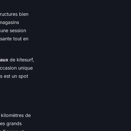
ructures bien
 magasins
 une session
ssante tout en
naux
de kitesurf,
occasion unique
s est un spot
 kilomètres de
ses grands