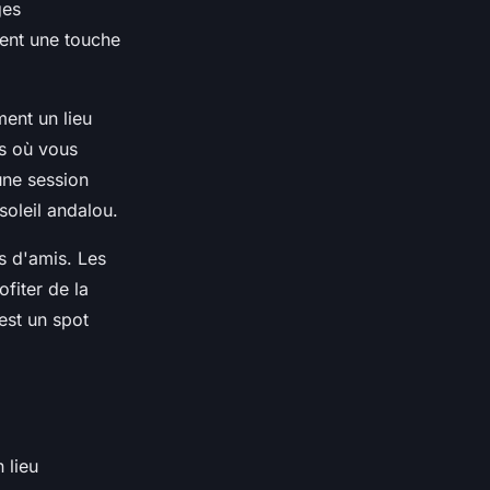
ges
tent une touche
ment un lieu
ts où vous
une session
 soleil andalou.
s d'amis. Les
fiter de la
est un spot
 lieu