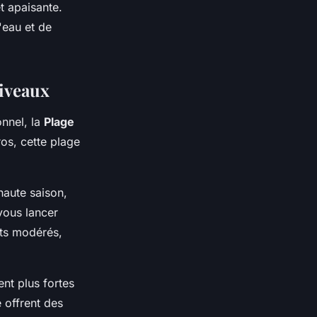
t apaisante.
'eau et de
Niveaux
onnel, la
Plage
os, cette plage
aute saison,
vous lancer
nts modérés,
nt plus fortes
 offrent des