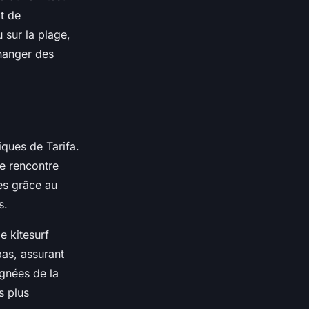
it de
 sur la plage,
hanger des
iques de Tarifa.
de rencontre
les grâce au
s.
e kitesurf
pas, assurant
ignées de la
s plus