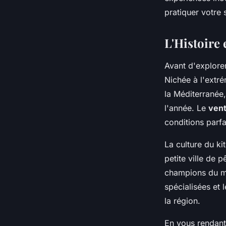
Noah
•
4 juillet 2024
•
7 min de lecture
pratiquer votre 
L'Histoire 
Avant d'explorer
Nichée à l'extré
la Méditerranée,
l'année. Le
vent
conditions parfai
La culture du ki
petite ville de 
champions du mo
spécialisées et
la région.
En vous rendant