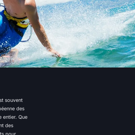
st souvent
péenne des
e entier. Que
nt des
its pour