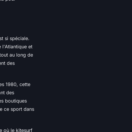
t si spéciale.
 l'Atlantique et
tout au long de
ent des
es 1980, cette
rant des
es boutiques
de ce sport dans
 où le kitesurf