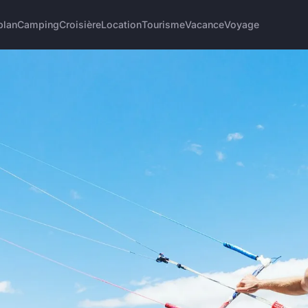
plan
Camping
Croisière
Location
Tourisme
Vacance
Voyage