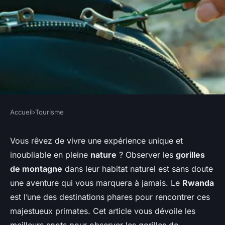
Accueil
›
Tourisme
TOURISME
Quels sont les meilleurs spots
Vous rêvez de vivre une expérience unique et
inoubliable en pleine
nature
? Observer les
gorilles
pour observer les gorilles de
de montagne
dans leur habitat naturel est sans doute
montagne au Rwanda ?
une aventure qui vous marquera à jamais. Le
Rwanda
est l’une des destinations phares pour rencontrer ces
Noah
•
4 juillet 2024
•
5 min de lecture
majestueux primates. Cet article vous dévoile les